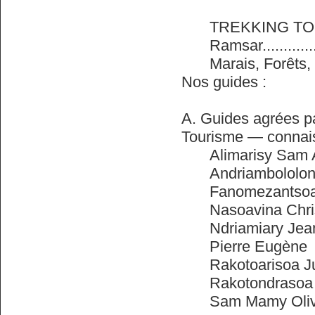
TREKKING TOR
Ramsar............
Marais, Forêts, Ri
Nos guides :
A. Guides agrées pa
Tourisme — connai
Alimarisy Sam 
Andriambololon
Fanomezantsoa
Nasoavina Chri
Ndriamiary Jea
Pierre Eugène
Rakotoarisoa J
Rakotondrasoa
Sam Mamy Oliv