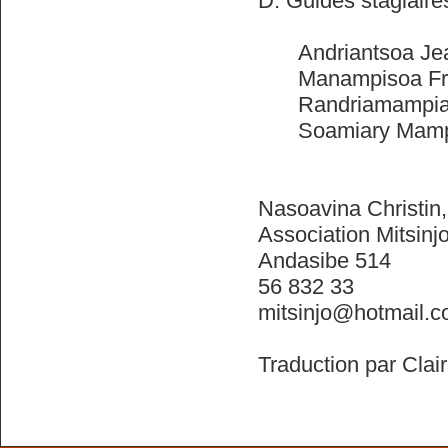
D. Guides stagiair
Andriantsoa J
Manampisoa Fr
Randriamampia
Soamiary Mamp
Nasoavina Christin,
Association Mitsinj
Andasibe 514
56 832 33
mitsinjo@hotmail.
Traduction par Cla