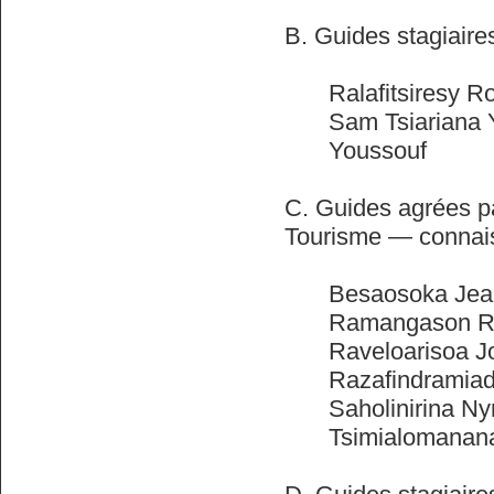
B. Guides stagiair
Ralafitsiresy R
Sam Tsiariana 
Youssouf
C. Guides agrées pa
Tourisme — connai
Besaosoka Jea
Ramangason R
Raveloarisoa J
Razafindramiad
Saholinirina Ny
Tsimialomanan